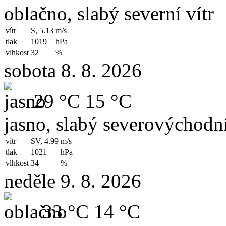
oblačno, slabý severní vítr
vítr
S, 5.13
m/s
tlak
1019
hPa
vlhkost
32
%
sobota 8. 8. 2026
29 °C
15 °C
jasno, slabý severovýchodní
vítr
SV, 4.99
m/s
tlak
1021
hPa
vlhkost
34
%
neděle 9. 8. 2026
33 °C
14 °C