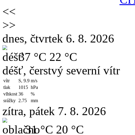
<<
>>
dnes, čtvrtek 6. 8. 2026
37 °C
22 °C
déšť, čerstvý severní vítr
vítr
S, 9.9
m/s
tlak
1015
hPa
vlhkost
36
%
srážky
2.75
mm
zítra, pátek 7. 8. 2026
31 °C
20 °C