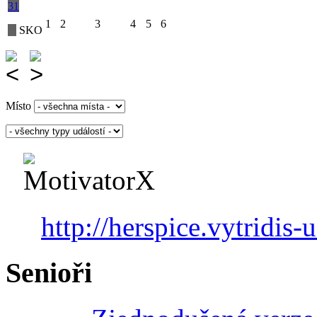
31
1
2
3
4
5
6
SKO
Místo
http://herspice.vytridis-u
Senioři