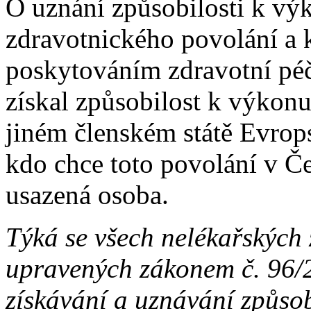
O uznání způsobilosti k vý
zdravotnického povolání a k
poskytováním zdravotní pé
získal způsobilost k výkon
jiném členském státě Evrop
kdo chce toto povolání v Č
usazená osoba.
Týká se všech nelékařských
upravených zákonem č. 96/
získávání a uznávání způsob