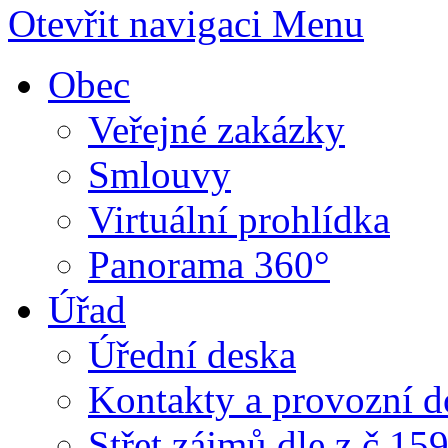
Otevřit navigaci
Menu
Obec
Veřejné zakázky
Smlouvy
Virtuální prohlídka
Panorama 360°
Úřad
Úřední deska
Kontakty a provozní d
Střet zájmů dle z.č.15