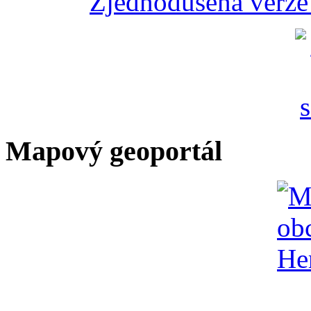
Zjednodušená verze 
Mapový geoportál