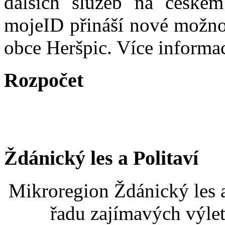
dalších služeb na české
mojeID přináší nové možno
obce Heršpic. Více informa
Rozpočet
Ždánický les a Politaví
Mikroregion Ždánický les a
řadu zajímavých výlet