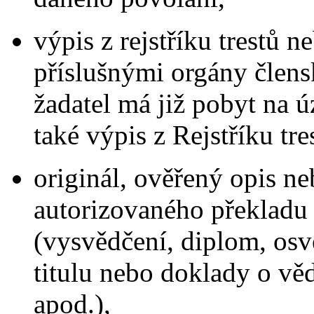
výpis z rejstříku trestů
příslušnými orgány člens
žadatel má již pobyt na 
také výpis z Rejstříku tr
originál, ověřený opis n
autorizovaného překladu 
(vysvědčení, diplom, os
titulu nebo doklady o v
apod.),