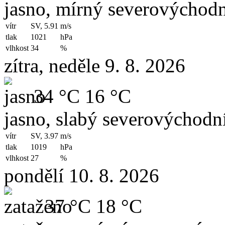
jasno, mírný severovýchodn
vítr
SV, 5.91
m/s
tlak
1021
hPa
vlhkost
34
%
zítra, neděle 9. 8. 2026
34 °C
16 °C
jasno, slabý severovýchodní
vítr
SV, 3.97
m/s
tlak
1019
hPa
vlhkost
27
%
pondělí 10. 8. 2026
37 °C
18 °C