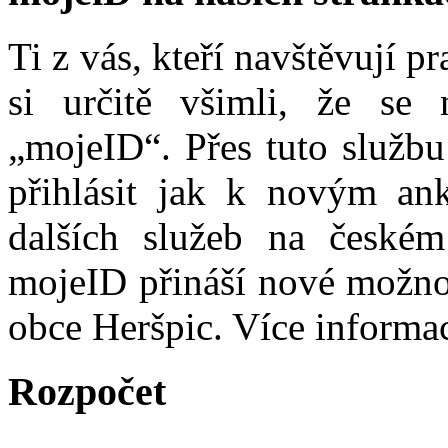
Ti z vás, kteří navštěvují p
si určitě všimli, že se
„mojeID“. Přes tuto službu
přihlásit jak k novým ank
dalších služeb na české
mojeID přináší nové možno
obce Heršpic. Více informa
Rozpočet