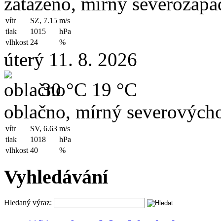
zataženo, mírný severozápad
vítr
SZ, 7.15
m/s
tlak
1015
hPa
vlhkost
24
%
úterý 11. 8. 2026
30 °C
19 °C
oblačno, mírný severovýcho
vítr
SV, 6.63
m/s
tlak
1018
hPa
vlhkost
40
%
Vyhledávání
Hledaný výraz: