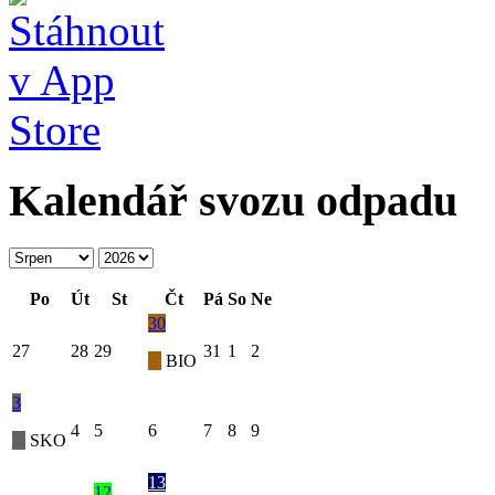
Kalendář svozu odpadu
Po
Út
St
Čt
Pá
So
Ne
30
27
28
29
31
1
2
BIO
3
4
5
6
7
8
9
SKO
13
12