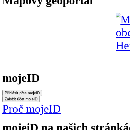
Mapový geoportál
mojeID
Proč mojeID
mojeiD na našich stránká