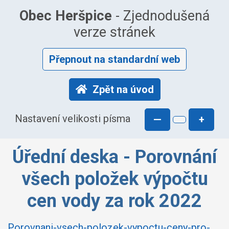
Obec Heršpice
- Zjednodušená
verze stránek
Přepnout na standardní web
Zpět na úvod
Nastavení velikosti písma
—
+
Úřední deska - Porovnání
všech položek výpočtu
cen vody za rok 2022
Porovnani-vsech-polozek-vypoctu-ceny-pro-