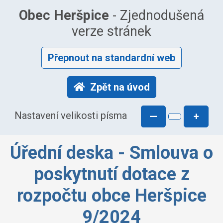
Obec Heršpice
- Zjednodušená
verze stránek
Přepnout na standardní web
Zpět na úvod
Nastavení velikosti písma
—
+
Úřední deska - Smlouva o
poskytnutí dotace z
rozpočtu obce Heršpice
9/2024