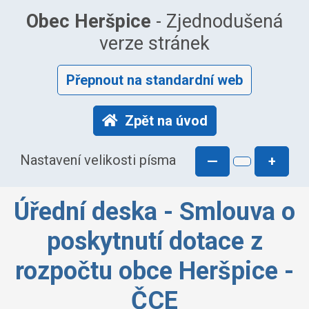
Obec Heršpice
- Zjednodušená
verze stránek
Přepnout na standardní web
Zpět na úvod
Nastavení velikosti písma
—
+
Úřední deska - Smlouva o
poskytnutí dotace z
rozpočtu obce Heršpice -
ČCE