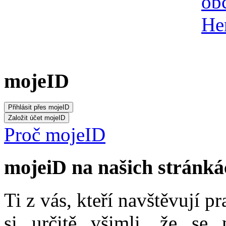
mojeID
Proč mojeID
mojeiD na našich stránká
Ti z vás, kteří navštěvují p
si určitě všimli, že se