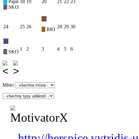
Papír
18
19
20
21
22
23
SKO
27
24
25
26
28
29
30
BIO
31
1
2
3
4
5
6
SKO
Místo
http://herspice.vytridis-u