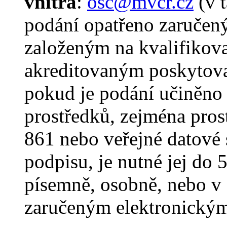
vnitra
:
osc@mvcr.cz
(v 
podání opatřeno zaruče
založeným na kvalifikov
akreditovaným poskytovat
pokud je podání učiněno
prostředků, zejména pros
861 nebo veřejné datové 
podpisu, je nutné jej do 5 
písemně, osobně, nebo v
zaručeným elektronický