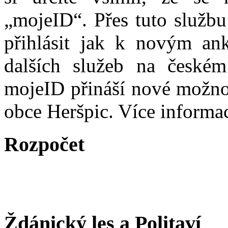
„mojeID“. Přes tuto službu
přihlásit jak k novým ank
dalších služeb na české
mojeID přináší nové možno
obce Heršpic. Více informa
Rozpočet
Ždánický les a Politaví