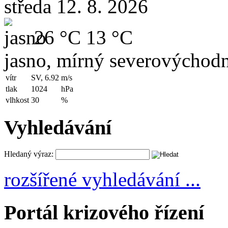
středa 12. 8. 2026
26 °C
13 °C
jasno, mírný severovýchodn
vítr
SV, 6.92
m/s
tlak
1024
hPa
vlhkost
30
%
Vyhledávání
Hledaný výraz:
rozšířené vyhledávání ...
Portál krizového řízení