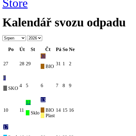
Kalendář svozu odpadu
Po
Út
St
Čt
Pá
So
Ne
30
27
28
29
31
1
2
BIO
3
4
5
6
7
8
9
SKO
13
12
10
11
BIO
14
15
16
Sklo
Plast
17