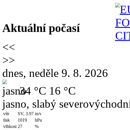
Aktuální počasí
<<
>>
dnes, neděle 9. 8. 2026
34 °C
16 °C
jasno, slabý severovýchodní
vítr
SV, 3.97
m/s
tlak
1019
hPa
vlhkost
27
%