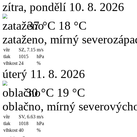
zítra, pondělí 10. 8. 2026
37 °C
18 °C
zataženo, mírný severozápad
vítr
SZ, 7.15
m/s
tlak
1015
hPa
vlhkost
24
%
úterý 11. 8. 2026
30 °C
19 °C
oblačno, mírný severovýcho
vítr
SV, 6.63
m/s
tlak
1018
hPa
vlhkost
40
%