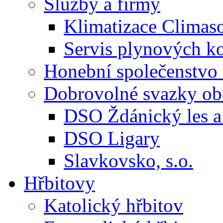
Služby a firmy
Klimatizace Climas
Servis plynových
Honební společenstvo 
Dobrovolné svazky ob
DSO Ždánický les a 
DSO Ligary
Slavkovsko, s.o.
Hřbitovy
Katolický hřbitov