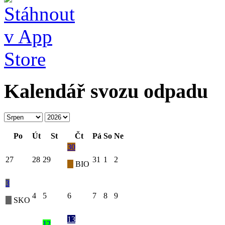
Kalendář svozu odpadu
Po
Út
St
Čt
Pá
So
Ne
30
27
28
29
31
1
2
BIO
3
4
5
6
7
8
9
SKO
13
12