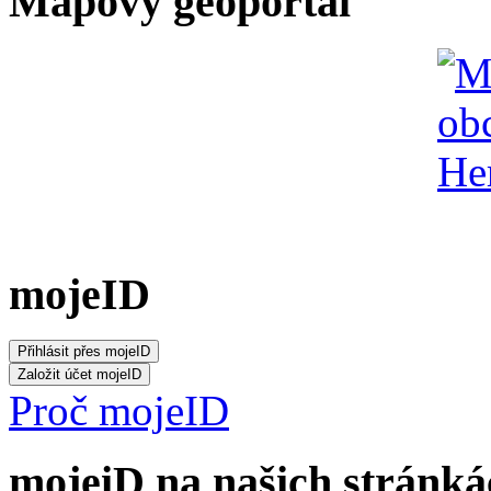
Mapový geoportál
mojeID
Proč mojeID
mojeiD na našich stránká