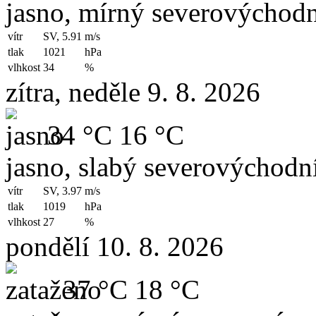
jasno, mírný severovýchodn
vítr
SV, 5.91
m/s
tlak
1021
hPa
vlhkost
34
%
zítra, neděle 9. 8. 2026
34 °C
16 °C
jasno, slabý severovýchodní
vítr
SV, 3.97
m/s
tlak
1019
hPa
vlhkost
27
%
pondělí 10. 8. 2026
37 °C
18 °C