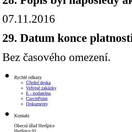
07.11.2016
29.
Datum konce platnost
Bez časového omezení.
Rychlé odkazy
Úřední deska
Veřejné zakázky
E - podatelna
CzechPoint
Dokumenty
Kontakt
Obecní úřad Heršpice
Heršpice 91