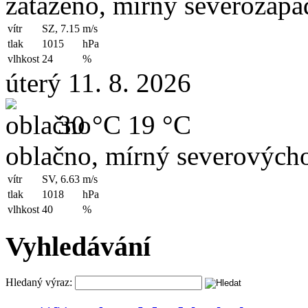
zataženo, mírný severozápad
vítr
SZ, 7.15
m/s
tlak
1015
hPa
vlhkost
24
%
úterý 11. 8. 2026
30 °C
19 °C
oblačno, mírný severovýcho
vítr
SV, 6.63
m/s
tlak
1018
hPa
vlhkost
40
%
Vyhledávání
Hledaný výraz: