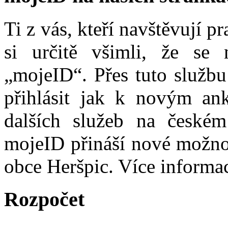
Ti z vás, kteří navštěvují p
si určitě všimli, že se
„mojeID“. Přes tuto službu
přihlásit jak k novým ank
dalších služeb na české
mojeID přináší nové možno
obce Heršpic. Více informa
Rozpočet