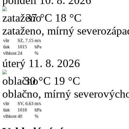
pondělí 10. 8. 2026
37 °C
18 °C
zataženo, mírný severozápad
vítr
SZ, 7.15
m/s
tlak
1015
hPa
vlhkost
24
%
úterý 11. 8. 2026
30 °C
19 °C
oblačno, mírný severovýcho
vítr
SV, 6.63
m/s
tlak
1018
hPa
vlhkost
40
%