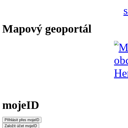
Mapový geoportál
mojeID