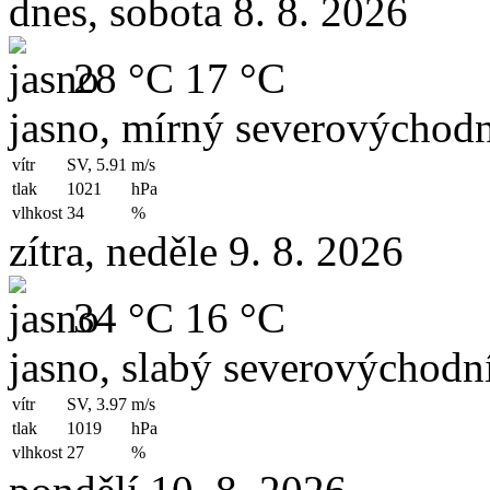
dnes, sobota 8. 8. 2026
28 °C
17 °C
jasno, mírný severovýchodn
vítr
SV, 5.91
m/s
tlak
1021
hPa
vlhkost
34
%
zítra, neděle 9. 8. 2026
34 °C
16 °C
jasno, slabý severovýchodní
vítr
SV, 3.97
m/s
tlak
1019
hPa
vlhkost
27
%