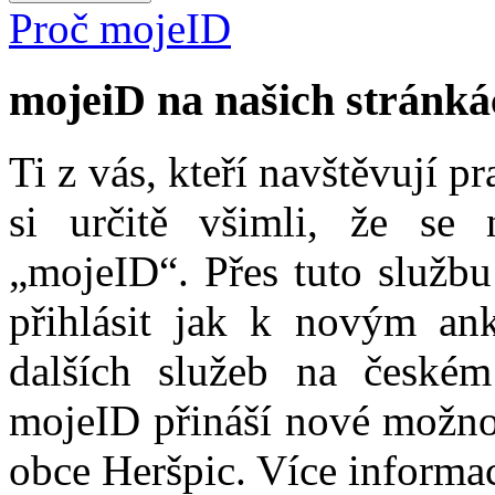
Proč mojeID
mojeiD na našich stránká
Ti z vás, kteří navštěvují p
si určitě všimli, že se
„mojeID“. Přes tuto službu
přihlásit jak k novým ank
dalších služeb na české
mojeID přináší nové možno
obce Heršpic. Více informa