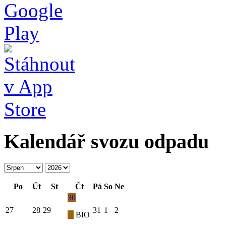
Kalendář svozu odpadu
Po
Út
St
Čt
Pá
So
Ne
30
27
28
29
31
1
2
BIO