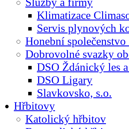
Služby a firmy
Klimatizace Climas
Servis plynových
Honební společenstvo 
Dobrovolné svazky ob
DSO Ždánický les a 
DSO Ligary
Slavkovsko, s.o.
Hřbitovy
Katolický hřbitov