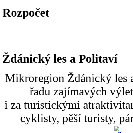
Rozpočet
Ždánický les a Politaví
Mikroregion Ždánický les a
řadu zajímavých výlet
i za turistickými atraktivit
cyklisty, pěší turisty, p