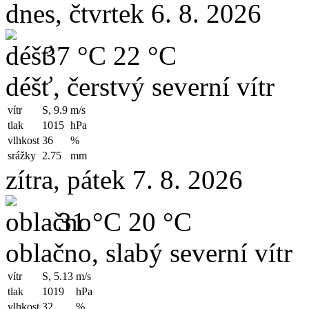
dnes, čtvrtek 6. 8. 2026
37 °C
22 °C
déšť, čerstvý severní vítr
vítr
S, 9.9
m/s
tlak
1015
hPa
vlhkost
36
%
srážky
2.75
mm
zítra, pátek 7. 8. 2026
31 °C
20 °C
oblačno, slabý severní vítr
vítr
S, 5.13
m/s
tlak
1019
hPa
vlhkost
32
%