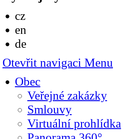
Česky
cz
English
en
Deutsch
de
Otevřit navigaci
Menu
Obec
Veřejné zakázky
Smlouvy
Virtuální prohlídka
Panorama 360°