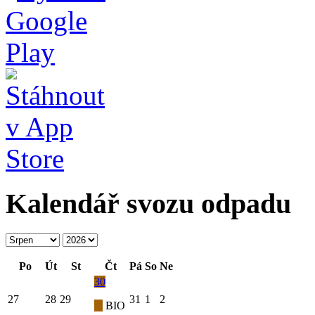
Kalendář svozu odpadu
Po
Út
St
Čt
Pá
So
Ne
30
27
28
29
31
1
2
BIO