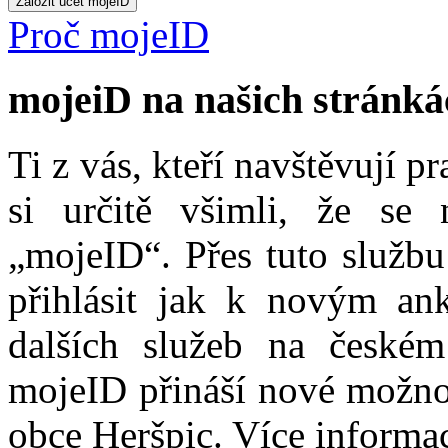
Proč mojeID
mojeiD na našich stránká
Ti z vás, kteří navštěvují p
si určitě všimli, že se
„mojeID“. Přes tuto službu
přihlásit jak k novým ank
dalších služeb na české
mojeID přináší nové možno
obce Heršpic. Více informa