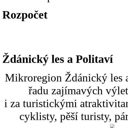
Rozpočet
Ždánický les a Politaví
Mikroregion Ždánický les a
řadu zajímavých výlet
i za turistickými atraktivit
cyklisty, pěší turisty, p