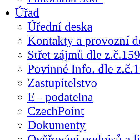
Úřad
Úřední deska
Kontakty a provozní d
Střet zájmů dle z.č.15
Povinné Info. dle z.č.
Zastupitelstvo
E - podatelna
CzechPoint
Dokumenty
Ověřování podpisů a li