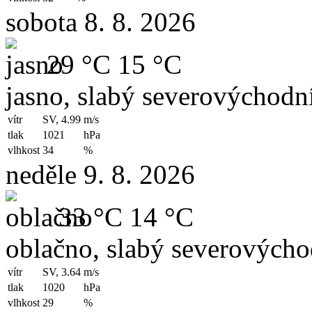
sobota 8. 8. 2026
29 °C
15 °C
jasno, slabý severovýchodní
vítr
SV, 4.99
m/s
tlak
1021
hPa
vlhkost
34
%
neděle 9. 8. 2026
33 °C
14 °C
oblačno, slabý severovýchod
vítr
SV, 3.64
m/s
tlak
1020
hPa
vlhkost
29
%