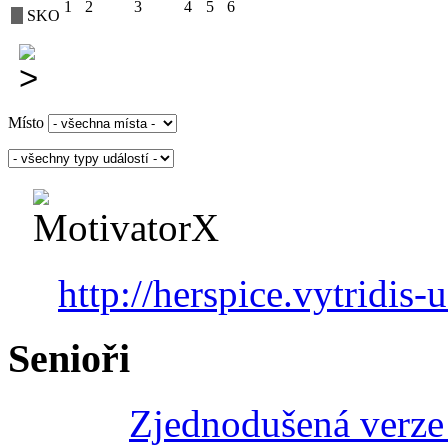
1
2
3
4
5
6
SKO
Místo
http://herspice.vytridis-u
Senioři
Zjednodušená verze 