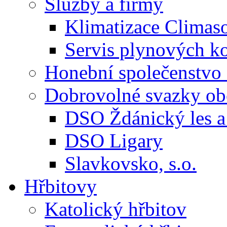
Služby a firmy
Klimatizace Climas
Servis plynových
Honební společenstvo 
Dobrovolné svazky ob
DSO Ždánický les a 
DSO Ligary
Slavkovsko, s.o.
Hřbitovy
Katolický hřbitov