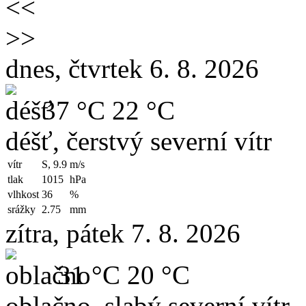
<<
>>
dnes, čtvrtek 6. 8. 2026
37 °C
22 °C
déšť, čerstvý severní vítr
vítr
S, 9.9
m/s
tlak
1015
hPa
vlhkost
36
%
srážky
2.75
mm
zítra, pátek 7. 8. 2026
31 °C
20 °C
oblačno, slabý severní vítr