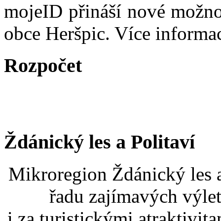
mojeID přináší nové možno
obce Heršpic. Více informa
Rozpočet
Ždánický les a Politaví
Mikroregion Ždánický les a
řadu zajímavých výlet
i za turistickými atraktivit