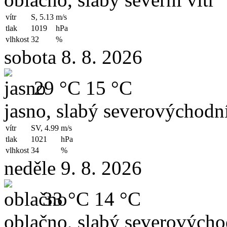
vítr
S, 5.13
m/s
tlak
1019
hPa
vlhkost
32
%
sobota 8. 8. 2026
29 °C
15 °C
jasno, slabý severovýchodní
vítr
SV, 4.99
m/s
tlak
1021
hPa
vlhkost
34
%
neděle 9. 8. 2026
33 °C
14 °C
oblačno, slabý severovýchod