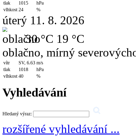
tlak
1015
hPa
vlhkost
24
%
úterý 11. 8. 2026
30 °C
19 °C
oblačno, mírný severovýcho
vítr
SV, 6.63
m/s
tlak
1018
hPa
vlhkost
40
%
Vyhledávání
Hledaný výraz:
rozšířené vyhledávání ...