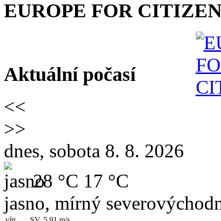
EUROPE FOR CITIZEN
Aktuální počasí
<<
>>
dnes, sobota 8. 8. 2026
28 °C
17 °C
jasno, mírný severovýchodn
vítr
SV, 5.91
m/s