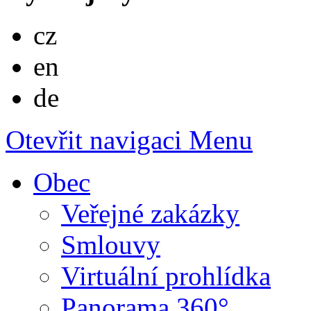
Česky
cz
English
en
Deutsch
de
Otevřit navigaci
Menu
Obec
Veřejné zakázky
Smlouvy
Virtuální prohlídka
Panorama 360°