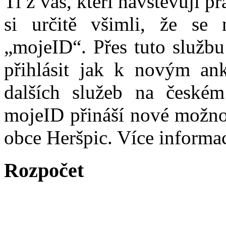
Ti z vás, kteří navštěvují p
si určitě všimli, že se
„mojeID“. Přes tuto službu
přihlásit jak k novým ank
dalších služeb na české
mojeID přináší nové možno
obce Heršpic. Více informa
Rozpočet