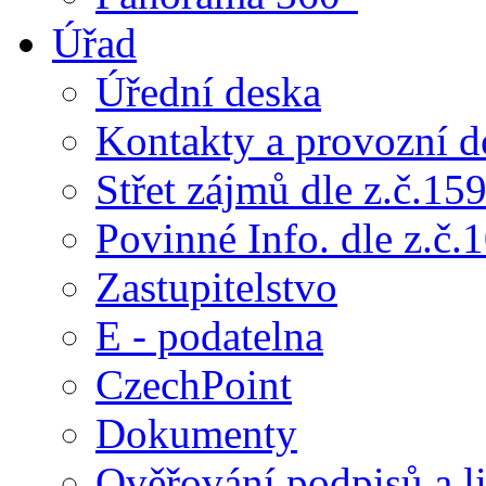
Úřad
Úřední deska
Kontakty a provozní d
Střet zájmů dle z.č.15
Povinné Info. dle z.č.
Zastupitelstvo
E - podatelna
CzechPoint
Dokumenty
Ověřování podpisů a li