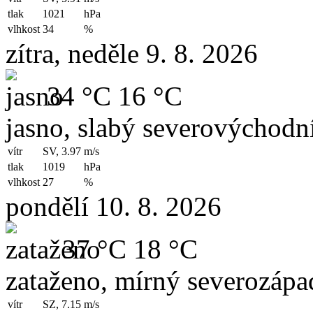
tlak
1021
hPa
vlhkost
34
%
zítra, neděle 9. 8. 2026
34 °C
16 °C
jasno, slabý severovýchodní
vítr
SV, 3.97
m/s
tlak
1019
hPa
vlhkost
27
%
pondělí 10. 8. 2026
37 °C
18 °C
zataženo, mírný severozápad
vítr
SZ, 7.15
m/s