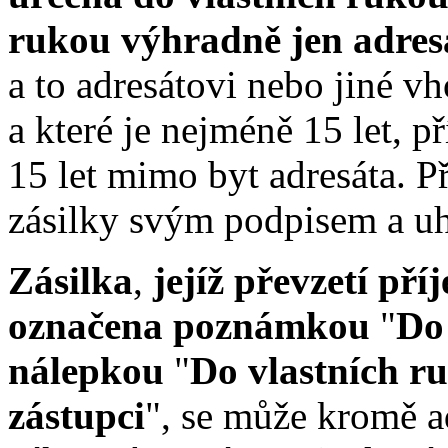
rukou výhradně jen adres
a to adresátovi nebo jiné v
a které je nejméně 15 let, p
15 let mimo byt adresáta. Př
zásilky svým podpisem a uh
Zásilka
,
jejíž převzetí pří
označena poznámkou
"
Do
nálepkou
"
Do vlastních r
zástupci
", se může kromě a