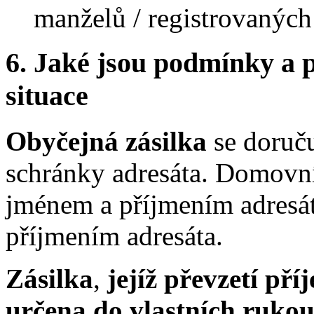
manželů / registrovaných
6.
Jaké jsou podmínky a p
situace
Obyčejná zásilka
se doruč
schránky adresáta. Domovn
jménem a příjmením adresá
příjmením adresáta.
Zásilka
,
jejíž převzetí pří
určena do vlastních rukou