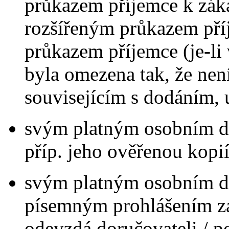
průkazem příjemce k záka
rozšířeným průkazem pří
průkazem příjemce (je-li 
byla omezena tak, že ne
souvisejícím s dodáním, 
svým platným osobním do
příp. jeho ověřenou kopií
svým platným osobním d
písemným prohlášením zá
odevzdá doručovateli / po