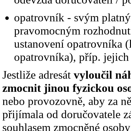
opatrovník - svým plat
pravomocným rozhodnutím
ustanovení opatrovníka (
opatrovníka), příp. jejic
Jestliže adresát
vyloučil n
zmocnit jinou fyzickou o
nebo provozovně, aby za ně
přijímala od doručovatele z
souhlasem zmocněné osoby 