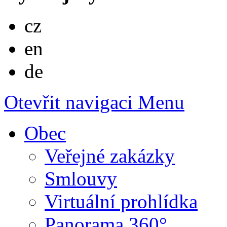
Česky
cz
English
en
Deutsch
de
Otevřit navigaci
Menu
Obec
Veřejné zakázky
Smlouvy
Virtuální prohlídka
Panorama 360°