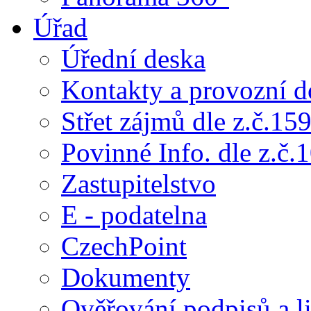
Úřad
Úřední deska
Kontakty a provozní d
Střet zájmů dle z.č.15
Povinné Info. dle z.č.
Zastupitelstvo
E - podatelna
CzechPoint
Dokumenty
Ověřování podpisů a li