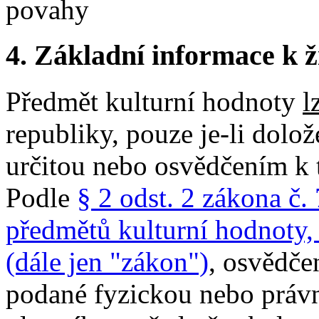
povahy
4.
Základní informace k ži
Předmět kulturní hodnoty
l
republiky, pouze je-li dol
určitou nebo osvědčením k
Podle
§ 2 odst. 2 zákona č.
předmětů kulturní hodnoty,
(dále jen "zákon")
, osvědče
podané fyzickou nebo právn