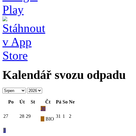
Kalendář svozu odpadu
Po
Út
St
Čt
Pá
So
Ne
30
27
28
29
31
1
2
BIO
3