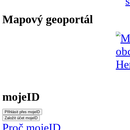
Mapový geoportál
mojeID
Proč mojeID