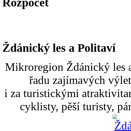
Rozpočet
Ždánický les a Politaví
Mikroregion Ždánický les a
řadu zajímavých výlet
i za turistickými atraktivit
cyklisty, pěší turisty, p