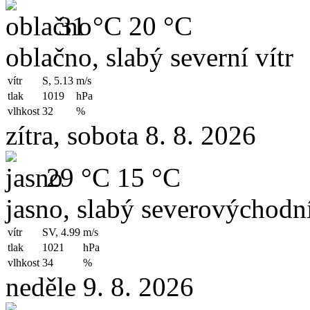
31 °C
20 °C
oblačno, slabý severní vítr
vítr
S, 5.13
m/s
tlak
1019
hPa
vlhkost
32
%
zítra, sobota 8. 8. 2026
29 °C
15 °C
jasno, slabý severovýchodní
vítr
SV, 4.99
m/s
tlak
1021
hPa
vlhkost
34
%
neděle 9. 8. 2026