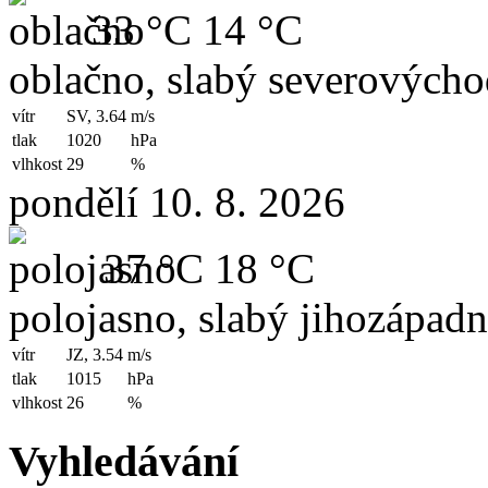
33 °C
14 °C
oblačno, slabý severovýchod
vítr
SV, 3.64
m/s
tlak
1020
hPa
vlhkost
29
%
pondělí 10. 8. 2026
37 °C
18 °C
polojasno, slabý jihozápadní
vítr
JZ, 3.54
m/s
tlak
1015
hPa
vlhkost
26
%
Vyhledávání